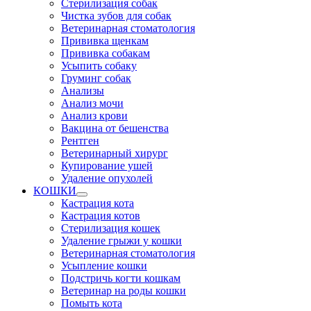
Стерилизация собак
Чистка зубов для собак
Ветеринарная стоматология
Прививка щенкам
Прививка собакам
Усыпить собаку
Груминг собак
Анализы
Анализ мочи
Анализ крови
Вакцина от бешенства
Рентген
Ветеринарный хирург
Купирование ушей
Удаление опухолей
КОШКИ
Кастрация кота
Кастрация котов
Стерилизация кошек
Удаление грыжи у кошки
Ветеринарная стоматология
Усыпление кошки
Подстричь когти кошкам
Ветеринар на роды кошки
Помыть кота