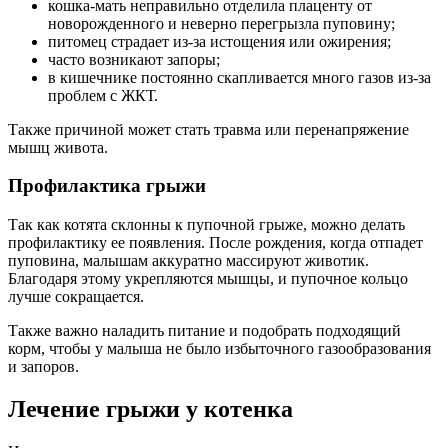
кошка-мать неправильно отделила плаценту от
новорожденного и неверно перегрызла пуповину;
питомец страдает из-за истощения или ожирения;
часто возникают запоры;
в кишечнике постоянно скапливается много газов из-за
проблем с ЖКТ.
Также причиной может стать травма или перенапряжение
мышц живота.
Профилактика грыжи
Так как котята склонны к пупочной грыже, можно делать
профилактику ее появления. После рождения, когда отпадет
пуповина, малышам аккуратно массируют животик.
Благодаря этому укрепляются мышцы, и пупочное кольцо
лучше сокращается.
Также важно наладить питание и подобрать подходящий
корм, чтобы у малыша не было избыточного газообразования
и запоров.
Лечение грыжи у котенка