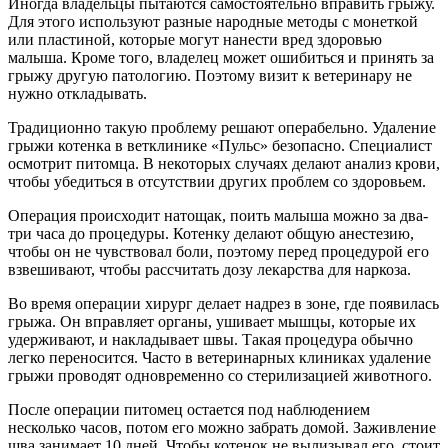
Иногда владельцы пытаются самостоятельно вправить грыжу.
Для этого используют разные народные методы с монеткой
или пластиной, которые могут нанести вред здоровью
малыша. Кроме того, владелец может ошибиться и принять за
грыжу другую патологию. Поэтому визит к ветеринару не
нужно откладывать.
Традиционно такую проблему решают операбельно. Удаление
грыжи котенка в ветклинике «Пульс» безопасно. Специалист
осмотрит питомца. В некоторых случаях делают анализ крови,
чтобы убедиться в отсутствии других проблем со здоровьем.
Операция происходит натощак, поить малыша можно за два-
три часа до процедуры. Котенку делают общую анестезию,
чтобы он не чувствовал боли, поэтому перед процедурой его
взвешивают, чтобы рассчитать дозу лекарства для наркоза.
Во время операции хирург делает надрез в зоне, где появилась
грыжа. Он вправляет органы, ушивает мышцы, которые их
удерживают, и накладывает швы. Такая процедура обычно
легко переносится. Часто в ветеринарных клиниках удаление
грыжи проводят одновременно со стерилизацией животного.
После операции питомец остается под наблюдением
несколько часов, потом его можно забрать домой. Заживление
шва занимает 10 дней. Чтобы котенок не вылизывал его, стоит