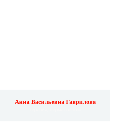
Анна Васильевна Гаврилова
терапия, дерматология