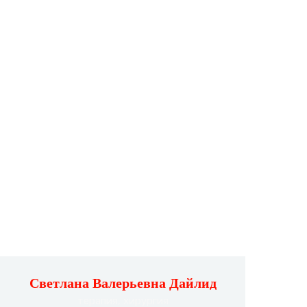
Светлана Валерьевна Дайлид
терапия, хирургия