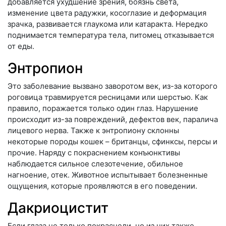
добавляется ухудшение зрения, боязнь света,
изменение цвета радужки, косоглазие и деформация
зрачка, развивается глаукома или катаракта. Нередко
поднимается температура тела, питомец отказывается
от еды.
Энтропион
Это заболевание вызвано заворотом век, из-за которого
роговица травмируется ресницами или шерстью. Как
правило, поражается только один глаз. Нарушение
происходит из-за повреждений, дефектов век, паралича
лицевого нерва. Также к энтропиону склонны
некоторые породы кошек – британцы, сфинксы, персы и
прочие. Наряду с покраснением конъюнктивы
наблюдается сильное слезотечение, обильное
нагноение, отек. Животное испытывает болезненные
ощущения, которые проявляются в его поведении.
Дакриоцистит
Если глаза не только покраснели, но из них также