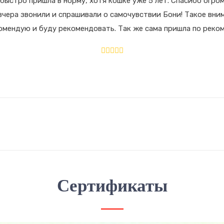
 быстро пришла в норму, хотя кошке уже 5 лет. Спасибо огр
вчера звонили и спрашивали о самочувствии Бони! Такое вним
омендую и буду рекомендовать. Так же сама пришла по реком
Сертификаты