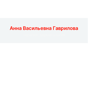
Анна Васильевна Гаврилова
терапия, дерматология