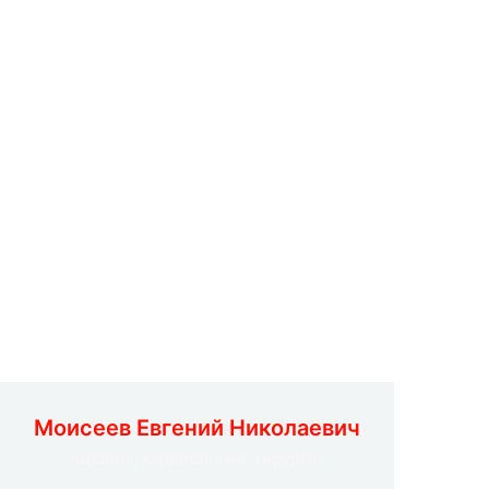
Моисеев Евгений Николаевич
терапия, кардиология, хирургия